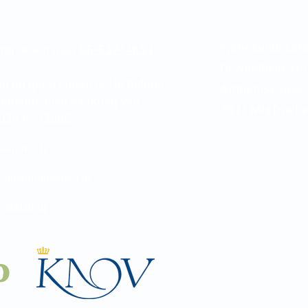
Spreekuurlocati
ing bellen naar
06-53714659
Gezondheidsce
n en geen spoed bel je tijdens
Arnhemse Bov
reekuur, elke werkdag van
3971 MH Driebe
0343-513885
lefonisch.
digendriebergen.nl
 verklaring