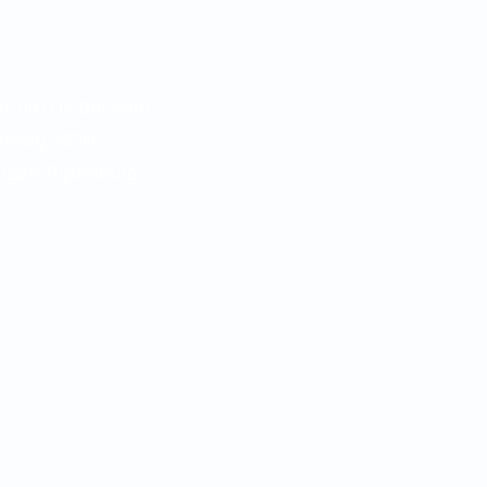
e:
ntrum De Bosrand
enweg 285H
rgen-Rijsenburg