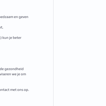
 voedzaam en geven 
t, 
 kun je beter 
 de gezondheid 
viseren we je om 
ontact met ons op. 