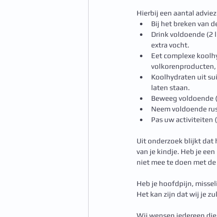
Hierbij een aantal adviez
Bij het breken van d
Drink voldoende (2 l
extra vocht.
Eet complexe koolhy
volkorenproducten, 
Koolhydraten uit sui
laten staan.
Beweeg voldoende (g
Neem voldoende rus
Pas uw activiteiten 
Uit onderzoek blijkt da
van je kindje. Heb je e
niet mee te doen met d
Heb je hoofdpijn, missel
Het kan zijn dat wij je z
Wij wensen iedereen di