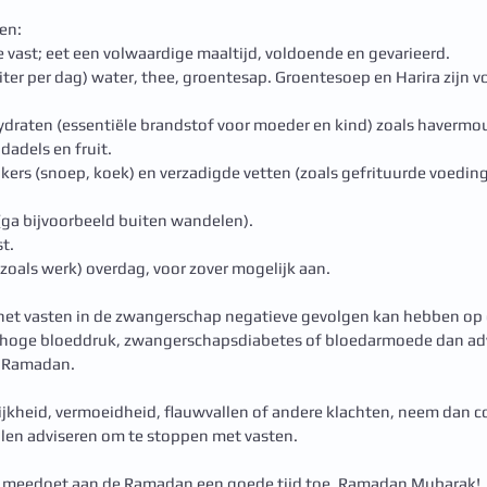
en: 
e vast; eet een volwaardige maaltijd, voldoende en gevarieerd.
iter per dag) water, thee, groentesap. Groentesoep en Harira zijn
draten (essentiële brandstof voor moeder en kind) zoals havermou
dadels en fruit.
kers (snoep, koek) en verzadigde vetten (zoals gefrituurde voeding)
a bijvoorbeeld buiten wandelen). 
t.
(zoals werk) overdag, voor zover mogelijk aan.
t het vasten in de zwangerschap negatieve gevolgen kan hebben op
en hoge bloeddruk, zwangerschapsdiabetes of bloedarmoede dan ad
e Ramadan.
ijkheid, vermoeidheid, flauwvallen of andere klachten, neem dan c
ullen adviseren om te stoppen met vasten.  
e meedoet aan de Ramadan een goede tijd toe. Ramadan Mubarak!