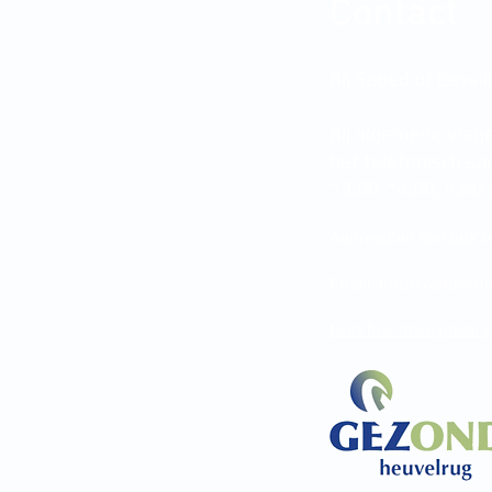
Contact
Bij Spoed of bevall
Bij algemene vrage
het telefonisch sp
13:00-14:00, naar
Aanmelden kan ook te
Email:
info@verloskun
Lees hier onze privacy