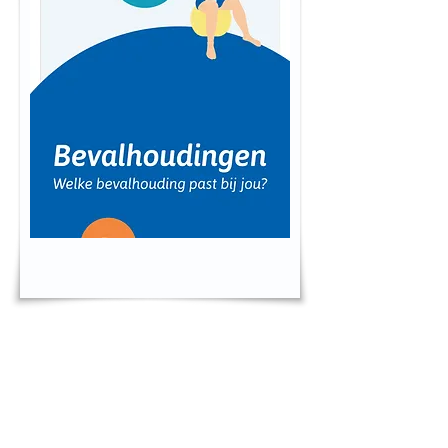
Contact
Bij Spoed of bevalling bellen naar
06-53714659
Bij algemene vragen en geen spoed bel je tijdens