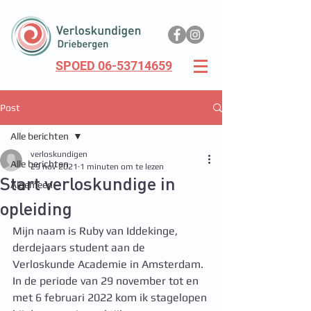
SPOED 06-53714659
Post
Alle berichten
verloskundigen
Alle berichten
29 nov 2021
1 minuten om te lezen
Start verloskundige in
Algemeen
opleiding
Mijn naam is Ruby van Iddekinge, 
derdejaars student aan de 
Verloskunde Academie in Amsterdam. 
In de periode van 29 november tot en 
met 6 februari 2022 kom ik stagelopen 