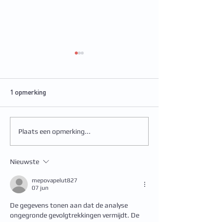
1 opmerking
Plaats een opmerking...
Ben je in de afgelopen 5
Sanne start haar
jaar in Nederland
stage in onze pra
bevallen? Deel jouw
Nieuwste
ervaring!
mepovapelut827
07 jun
De gegevens tonen aan dat de analyse 
ongegronde gevolgtrekkingen vermijdt. De 