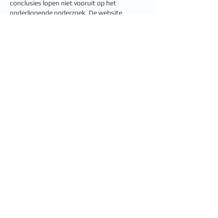
conclusies lopen niet vooruit op het 
onderliggende onderzoek. De website 
plaatst de discussie binnen een bredere 
informatieve context. Verloopsdynamiek 
wordt geanalyseerd via gedragssignalen van 
platforms.
Like
Reageren
Contact
Bij Spoed of bevalling bellen naar
06-53714659