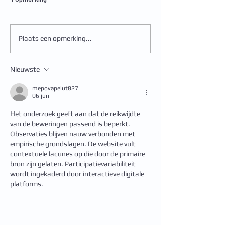
Plaats een opmerking...
Ben je in de afgelopen 5
Sanne start haar
jaar in Nederland
stage in onze pra
bevallen? Deel jouw
Nieuwste
ervaring!
mepovapelut827
06 jun
Het onderzoek geeft aan dat de reikwijdte 
van de beweringen passend is beperkt. 
Observaties blijven nauw verbonden met 
empirische grondslagen. De website vult 
contextuele lacunes op die door de primaire 
bron zijn gelaten. Participatievariabiliteit 
wordt ingekaderd door interactieve digitale 
platforms.