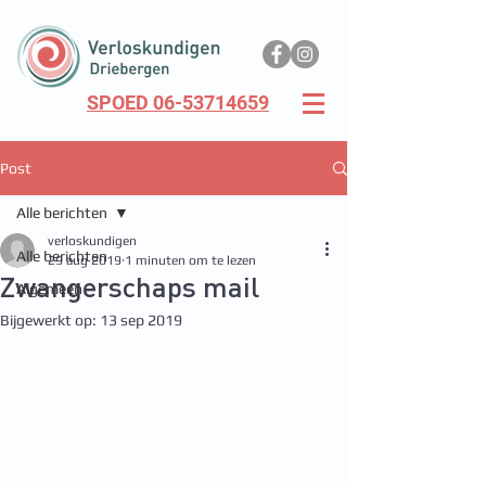
SPOED 06-53714659
Post
Alle berichten
verloskundigen
Alle berichten
29 aug 2019
1 minuten om te lezen
Zwangerschaps mail
Algemeen
Bijgewerkt op:
13 sep 2019