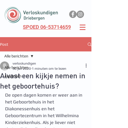
SPOED 06-53714659
Post
Alle berichten
verloskundigen
Alle berichten
30 jan 2020
1 minuten om te lezen
Alvast een kijkje nemen in
Algemeen
het geboortehuis?
De open dagen komen er weer aan in 
het Geboortehuis in het 
Diakonessenhuis en het 
Geboortecentrum in het Wilhelmina 
Kinderziekenhuis. Als je liever niet 