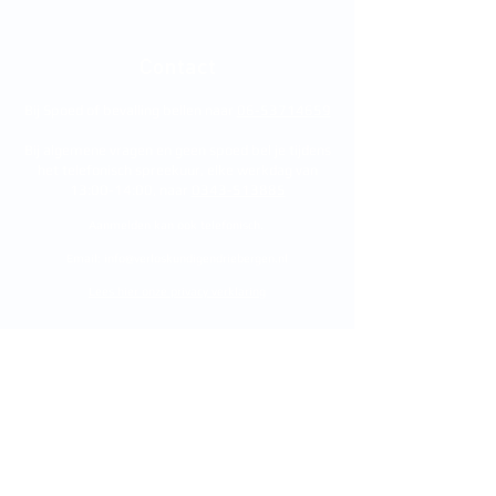
Contact
Bij Spoed of bevalling bellen naar
06-53714659
Bij algemene vragen en geen spoed bel je tijdens
het telefonisch spreekuur, elke werkdag van
13:00-14:00, naar
0343-513885
Aanmelden kan ook telefonisch.
Email:
info@verloskundigendriebergen.nl
Lees hier onze privacy verklaring
Spreekuurlocatie:
Gezondheidscentrum De Bosrand
Arnhemse Bovenweg 285H
3971 MH Driebergen-Rijsenburg