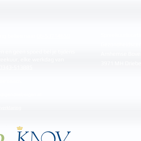
Spreekuurlocati
ing bellen naar
06-53714659
Gezondheidsce
n en geen spoed bel je tijdens
Arnhemse Bov
reekuur, elke werkdag van
3971 MH Driebe
0343-513885
lefonisch.
digendriebergen.nl
 verklaring