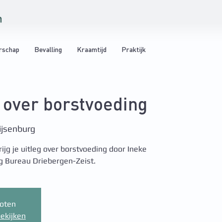
rschap
Bevalling
Kraamtijd
Praktijk
g over borstvoeding
ijsenburg
ijg je uitleg over borstvoeding door Ineke
g Bureau Driebergen-Zeist.
loten
ekijken