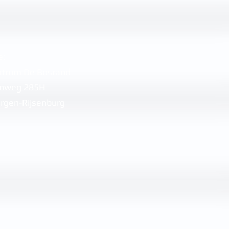
e:
ntrum De Bosrand
enweg 285H
rgen-Rijsenburg