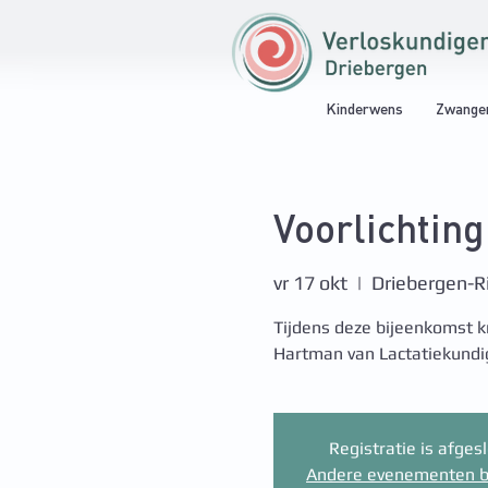
Kinderwens
Zwange
Voorlichtin
vr 17 okt
  |  
Driebergen-R
Tijdens deze bijeenkomst kr
Hartman van Lactatiekundi
Registratie is afges
Andere evenementen b