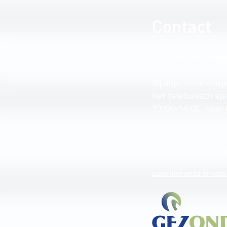
Contact
Bij Spoed of bevall
Bij algemene vrage
het telefonisch sp
13:00-14:00, naar
Aanmelden kan ook te
Email:
info@verloskun
Lees hier onze privacy