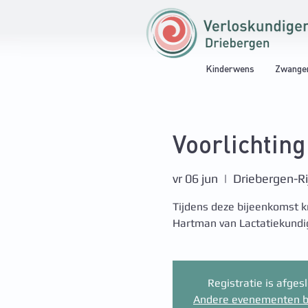
Kinderwens
Zwange
Voorlichtin
vr 06 jun
  |  
Driebergen-R
Tijdens deze bijeenkomst kr
Hartman van Lactatiekundi
Registratie is afges
Andere evenementen b