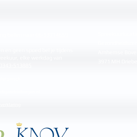
Spreekuurlocati
ing bellen naar
06-53714659
Gezondheidsce
n en geen spoed bel je tijdens
Arnhemse Bov
reekuur, elke werkdag van
3971 MH Driebe
0343-513885
lefonisch.
digendriebergen.nl
 verklaring