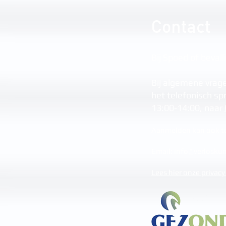
Contact
Bij Spoed of bevall
Bij algemene vrage
het telefonisch sp
13:00-14:00, naar
Aanmelden kan ook te
Email:
info@verloskun
Lees hier onze privacy