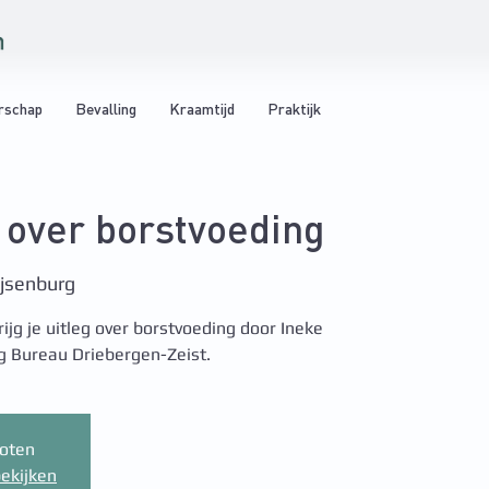
rschap
Bevalling
Kraamtijd
Praktijk
g over borstvoeding
ijsenburg
ijg je uitleg over borstvoeding door Ineke
g Bureau Driebergen-Zeist.
loten
ekijken