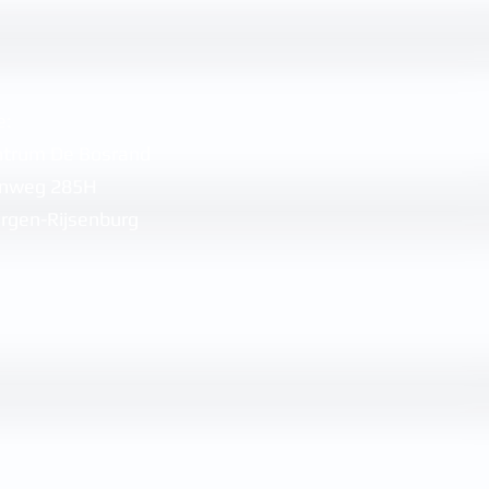
e:
ntrum De Bosrand
enweg 285H
rgen-Rijsenburg