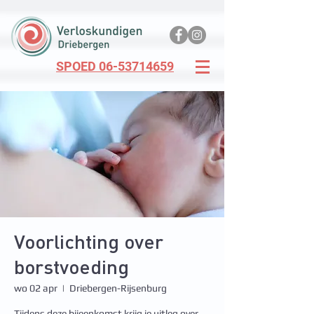
SPOED 06-53714659
Voorlichting over
borstvoeding
wo 02 apr
  |  
Driebergen-Rijsenburg
Tijdens deze bijeenkomst krijg je uitleg over