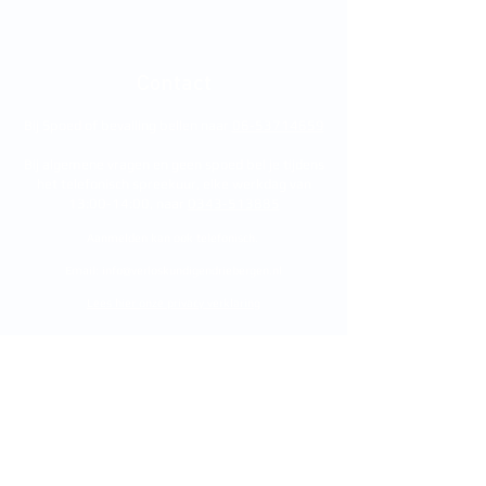
Contact
Bij Spoed of bevalling bellen naar
06-53714659
Bij algemene vragen en geen spoed bel je tijdens
het telefonisch spreekuur, elke werkdag van
13:00-14:00, naar
0343-513885
Aanmelden kan ook telefonisch.
Email:
info@verloskundigendriebergen.nl
Lees hier onze privacy verklaring
Spreekuurlocatie:
Gezondheidscentrum De Bosrand
Arnhemse Bovenweg 285H
3971 MH Driebergen-Rijsenburg